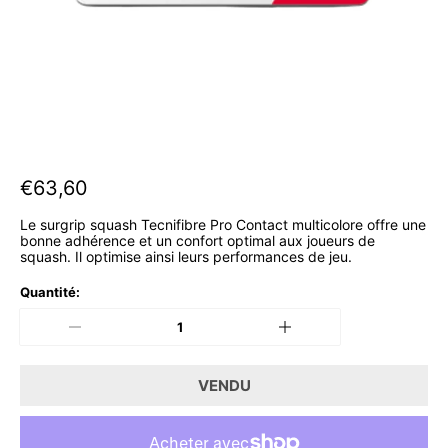
P
€63,60
r
Le surgrip squash Tecnifibre Pro Contact multicolore offre une
i
bonne adhérence et un confort optimal aux joueurs de
squash. Il optimise ainsi leurs performances de jeu.
x
n
Quantité:
o
r
m
VENDU
a
l