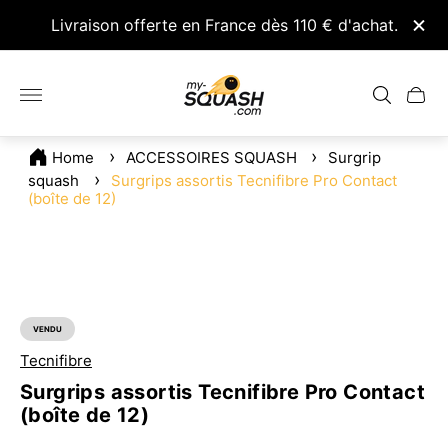
nseil
Livraison offerte en France dès 110 € d'achat.
Retou
Logo
du
Tiroir
magasin"
du
chariot.
Home
ACCESSOIRES SQUASH
Surgrip
squash
Surgrips assortis Tecnifibre Pro Contact
(boîte de 12)
VENDU
ÉTIQUETTE
DU
PRODUIT:
Tecnifibre
Surgrips assortis Tecnifibre Pro Contact
(boîte de 12)