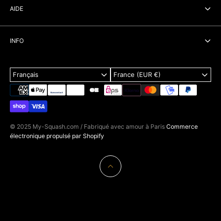
Raquette Squash
AIDE
Accessoire Squash
Recherche
Vetements Squash
INFO
Contact
Squash 57
À propos
Livraison
Cadeaux
Français
France (EUR €)
Politique de confidentialité
FAQ
Marques
Blogs
Guides d'achat
Retours et remboursements
© 2025 My-Squash.com / Fabriqué avec amour à Paris
Commerce
électronique propulsé par Shopify