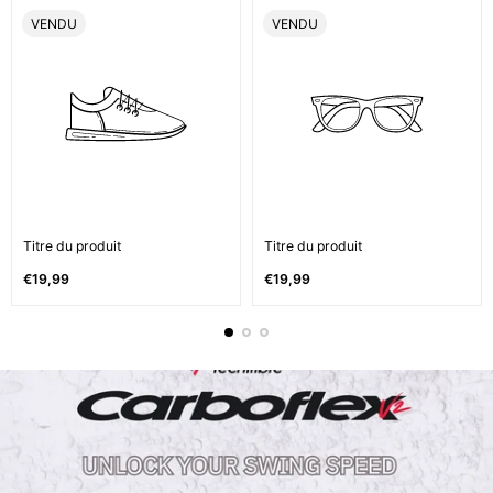
ÉTIQUETTE
ÉTIQUETTE
VENDU
VENDU
DU
DU
PRODUIT:
PRODUIT:
Titre du produit
Titre du produit
Prix
Prix
€19,99
€19,99
normal
normal