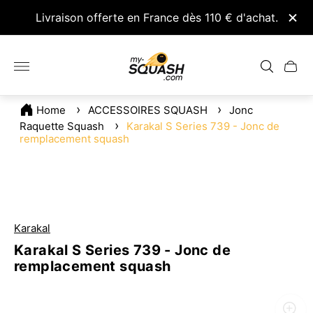
nseil
Livraison offerte en France dès 110 € d'achat.
Retou
Logo
du
Tiroir
magasin"
du
chariot.
Home
ACCESSOIRES SQUASH
Jonc
Raquette Squash
Karakal S Series 739 - Jonc de
remplacement squash
Karakal
Karakal S Series 739 - Jonc de
remplacement squash