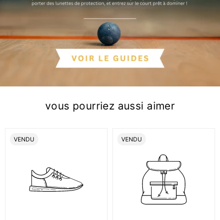
vous pourriez aussi aimer
ÉTIQUETTE
ÉTIQUETTE
VENDU
VENDU
DU
DU
PRODUIT:
PRODUIT: