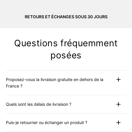
RETOURS ET ÉCHANGES SOUS 30 JOURS
Questions fréquemment
posées
Proposez-vous la livraison gratuite en dehors de la
France ?
La livraison gratuite est disponible uniquement pour les
Quels sont les délais de livraison ?
livraisons en France pour toute commande supérieure à
110 €. Pour tous les autres pays, des tarifs internationaux
Les commandes passées avant 13h00 (CET) seront
compétitifs sont calculés automatiquement lors du
Puis-je retourner ou échanger un produit ?
expédiées sous 24 heures.
paiement.