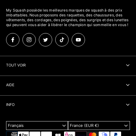
My Squash possède les meilleures marques de squash à des prix
imbattables. Nous proposons des raquettes, des chaussures, des
vêtements, des cordages, des poignées, des surgrips et des lunettes
qui peuvent vous aider à libérer le champion qui sommeille en vous !
TOUT VOIR
Raquette Squash
AIDE
Accessoire Squash
Recherche
Vetements Squash
INFO
Contact
Squash 57
À propos
Livraison
Cadeaux
Français
France (EUR €)
Politique de confidentialité
FAQ
Marques