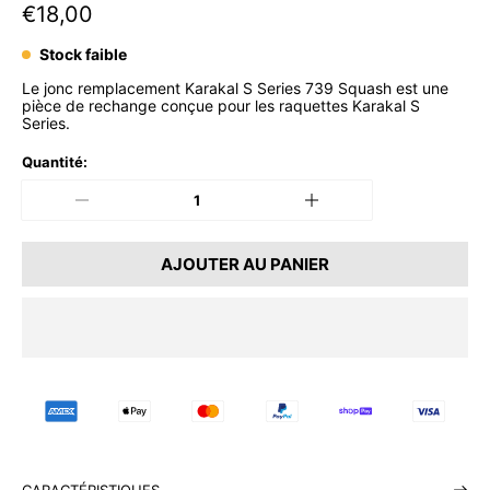
P
€18,00
r
Stock faible
i
Le jonc remplacement Karakal S Series 739 Squash est une
x
pièce de rechange conçue pour les raquettes Karakal S
Series.
n
o
Quantité:
r
m
a
AJOUTER AU PANIER
l