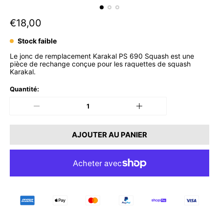
P
€18,00
r
Stock faible
i
Le jonc de remplacement Karakal PS 690 Squash est une
x
pièce de rechange conçue pour les raquettes de squash
Karakal.
n
o
Quantité:
r
m
a
AJOUTER AU PANIER
l