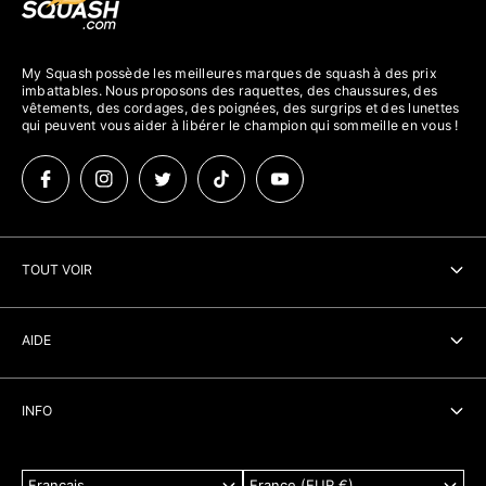
My Squash possède les meilleures marques de squash à des prix
imbattables. Nous proposons des raquettes, des chaussures, des
vêtements, des cordages, des poignées, des surgrips et des lunettes
qui peuvent vous aider à libérer le champion qui sommeille en vous !
TOUT VOIR
Raquette Squash
AIDE
Accessoire Squash
Recherche
Vetements Squash
INFO
Contact
Squash 57
À propos
Livraison
Cadeaux
Français
France (EUR €)