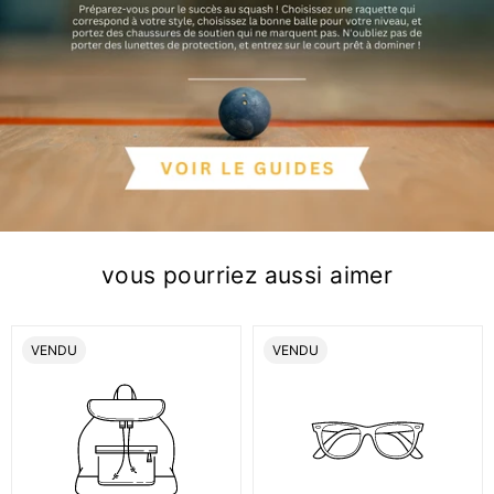
vous pourriez aussi aimer
ÉTIQUETTE
ÉTIQUETTE
VENDU
VENDU
DU
DU
PRODUIT:
PRODUIT: