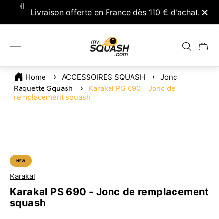
nseil
Livraison offerte en France dès 110 € d'achat.
Retou
Logo
du
Tiroir
magasin"
du
chariot.
Home
ACCESSOIRES SQUASH
Jonc
Raquette Squash
Karakal PS 690 - Jonc de
remplacement squash
NEW
ÉTIQUETTE
DU
PRODUIT:
Karakal
Karakal PS 690 - Jonc de remplacement
squash