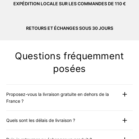
EXPÉDITION LOCALE SUR LES COMMANDES DE 110 €
RETOURS ET ÉCHANGES SOUS 30 JOURS
Questions fréquemment
posées
Proposez-vous la livraison gratuite en dehors de la
France ?
La livraison gratuite est disponible uniquement pour les
Quels sont les délais de livraison ?
livraisons en France pour toute commande supérieure à
110 €. Pour tous les autres pays, des tarifs internationaux
Les commandes passées avant 13h00 (CET) seront
compétitifs sont calculés automatiquement lors du