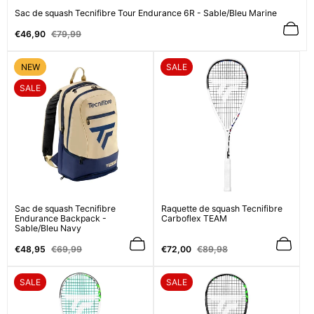
Sac de squash Tecnifibre Tour Endurance 6R - Sable/Bleu Marine
Prix
Prix
€46,90
€79,99
de
normal
vente
ÉTIQUETTE
ÉTIQUETTE
NEW
SALE
DU
DU
ÉTIQUETTE
PRODUIT:
PRODUIT:
SALE
DU
PRODUIT:
Sac de squash Tecnifibre
Raquette de squash Tecnifibre
Endurance Backpack -
Carboflex TEAM
Sable/Bleu Navy
Prix
Prix
Prix
Prix
€48,95
€69,99
€72,00
€89,98
de
normal
de
normal
vente
vente
ÉTIQUETTE
ÉTIQUETTE
SALE
SALE
DU
DU
PRODUIT:
PRODUIT: