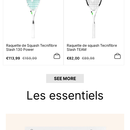
Raquette de Squash Tecnifibre
Raquette de squash Tecnifibre
Slash 130 Power
Slash TEAM
Prix
Prix
Prix
Prix
€113,99
€159,99
€82,00
€89,98
de
normal
de
normal
vente
vente
SEE MORE
Les essentiels