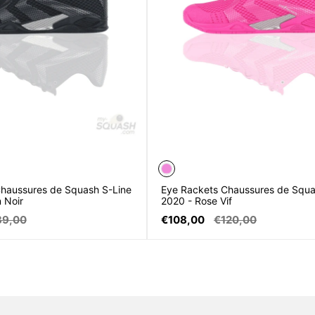
haussures de Squash S-Line
Eye Rackets Chaussures de Squa
 Noir
2020 - Rose Vif
Prix
Prix
39,00
€108,00
€120,00
mal
de
normal
vente