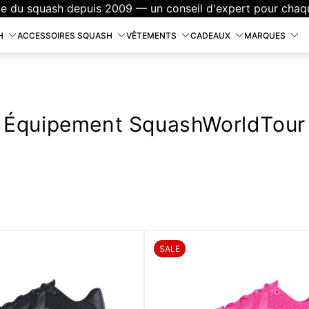
Livraison offerte en France dès 110 € d'achat.
H
ACCESSOIRES SQUASH
VÊTEMENTS
CADEAUX
MARQUES
Équipement SquashWorldTour
ÉTIQUETTE
SALE
DU
PRODUIT: