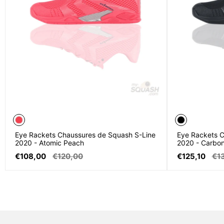
Eye Rackets Chaussures de Squash S-Line
Eye Rackets C
2020 - Atomic Peach
2020 - Carbon
Prix
Prix
Prix
Prix
€108,00
€120,00
€125,10
€1
de
normal
de
nor
vente
vente